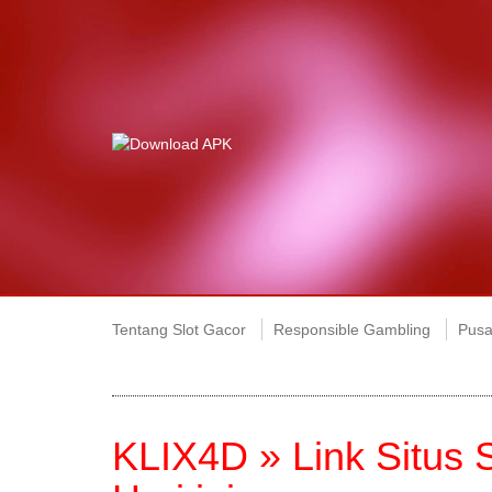
Sweet Bonanza 1000
der****
IDR
36,650,000.00
Mahjong Wins 3 – Black
Scatter
al*****
IDR
36,230,000.00
Rujak Bonanza
kun*******
IDR
15,600,320.00
Starlight Christmas
sup******
IDR
68,950,100.00
Tentang Slot Gacor
Responsible Gambling
Pusa
Starlight Christmas
gen*******
IDR
40,330,000.00
Mahjong Wins 3 – Black
Scatter
KLIX4D » Link Situs 
wim*****