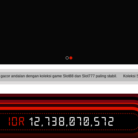
andalan dengan koleksi game Slot88 dan Slot777 paling stabil.
Koleksi Slot88 ho
IDR
12,738,070,572