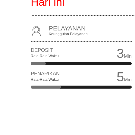
Hari ini
IDR
19,630,700.00
Starlight Princess™ 1000
PELAYANAN
Keunggulan Pelayanan
3
DEPOSIT
Min
Rata-Rata Waktu
5
PENARIKAN
Min
Rata-Rata Waktu