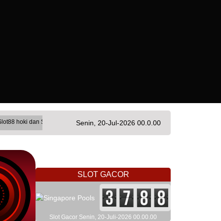
ki dan Slot777 resmi terbaru sudah hadir, tingkatkan peluang maxwin Anda sekara
Senin, 20-Jul-2026 00.0.00
SLOT GACOR
Slot Gacor Senin, 20-Juli-2026 00.00.00