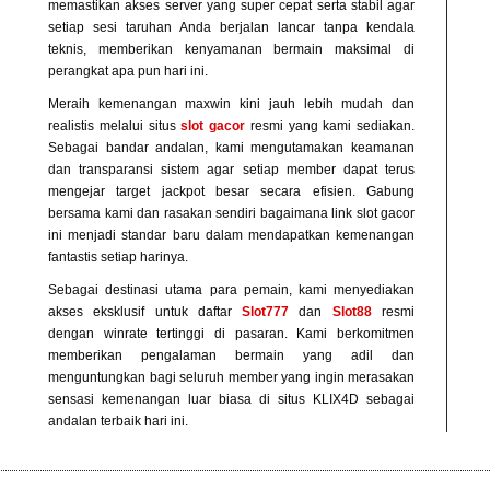
memastikan akses server yang super cepat serta stabil agar
setiap sesi taruhan Anda berjalan lancar tanpa kendala
teknis, memberikan kenyamanan bermain maksimal di
perangkat apa pun hari ini.
Meraih kemenangan maxwin kini jauh lebih mudah dan
realistis melalui situs
slot gacor
resmi yang kami sediakan.
Sebagai bandar andalan, kami mengutamakan keamanan
dan transparansi sistem agar setiap member dapat terus
mengejar target jackpot besar secara efisien. Gabung
bersama kami dan rasakan sendiri bagaimana link slot gacor
ini menjadi standar baru dalam mendapatkan kemenangan
fantastis setiap harinya.
Sebagai destinasi utama para pemain, kami menyediakan
akses eksklusif untuk daftar
Slot777
dan
Slot88
resmi
dengan winrate tertinggi di pasaran. Kami berkomitmen
memberikan pengalaman bermain yang adil dan
menguntungkan bagi seluruh member yang ingin merasakan
sensasi kemenangan luar biasa di situs KLIX4D sebagai
andalan terbaik hari ini.