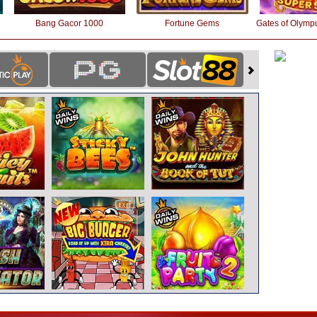
Bang Gacor 1000
Fortune Gems