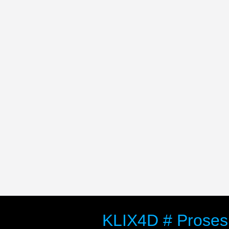
KLIX4D # Proses 