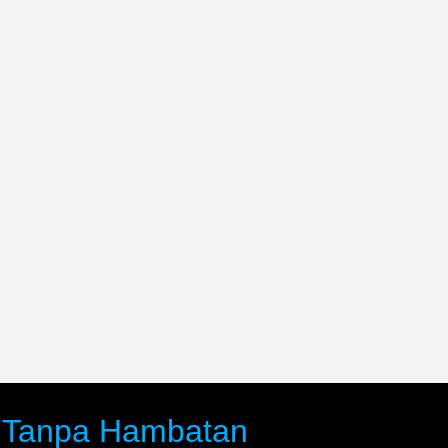
at Tanpa Hambatan