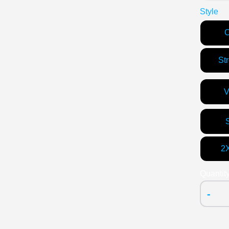
Style
C
St
V
2
Quantit
-