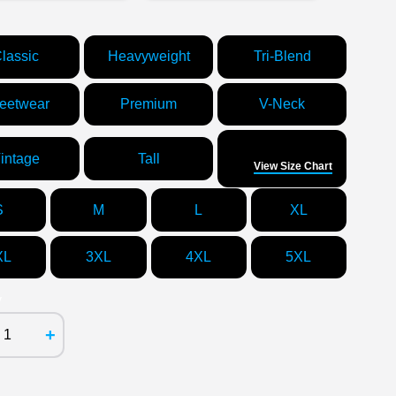
lassic
Heavyweight
Tri-Blend
reetwear
Premium
V-Neck
Size
intage
Tall
View Size Chart
S
M
L
XL
XL
3XL
4XL
5XL
y
+