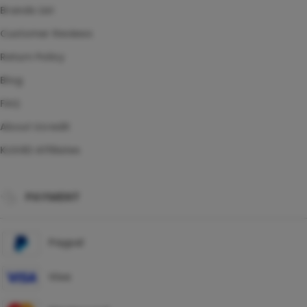
Brands List
Customer Reviews
Return Policy
Blog
FAQ
About Ucredit
KLIX4D Affiliates
PAYMENT
Paypal
Visa