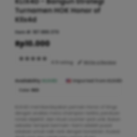
KLIX4D - Bangun Strategi
Turnamen HOK Honor of
Klix4d
Item #:
187.889.370
Rp10.000
4.9 rating
Write a Review
Availability :
KLIX4D
Imported from KLIX4D
Color :
RED
KLIX4D memberdayakan pemain Honor of Kings
dengan analisis meta champion terkini, panduan
rotasi objektif, dan ritual counter-pick unik. Bukan
sekadar tempat bermain—kami adalah pusat
edukasi untuk naik rank dengan konsisten. Kuasai