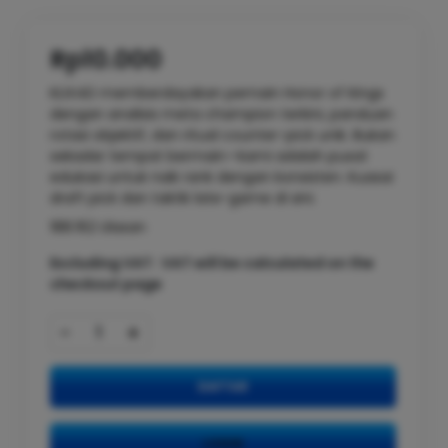
Rp10.000
KLIX4D memberdayakan pemain Honor of Kings
dengan analisis meta champion terkini, panduan
rotasi objektif, dan ritual counter-pick unik. Bukan
sekadar tempat bermain—kami adalah pusat
edukasi untuk naik rank dengan konsisten. Kuasai
draft pick dan taktik late-game di sini.
188.162 Ulasan
Excluding VAT : VAT will be calculated on the
checkout page
-
+
DAFTAR
LOGIN