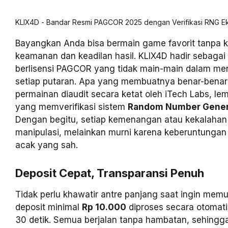
KLIX4D - Bandar Resmi PAGCOR 2025 dengan Verifikasi RNG Ek
Bayangkan Anda bisa bermain game favorit tanpa k
keamanan dan keadilan hasil. KLIX4D hadir sebagai
berlisensi PAGCOR yang tidak main-main dalam men
setiap putaran. Apa yang membuatnya benar-bena
permainan diaudit secara ketat oleh iTech Labs, l
yang memverifikasi sistem
Random Number Gener
Dengan begitu, setiap kemenangan atau kekalahan 
manipulasi, melainkan murni karena keberuntunga
acak yang sah.
Deposit Cepat, Transparansi Penuh
Tidak perlu khawatir antre panjang saat ingin memu
deposit minimal
Rp 10.000
diproses secara otomat
30 detik. Semua berjalan tanpa hambatan, sehingg