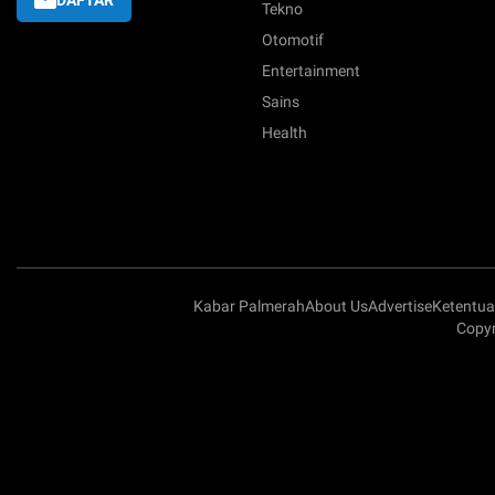
DAFTAR
Tekno
Otomotif
Entertainment
Sains
Health
Kabar Palmerah
About Us
Advertise
Ketentu
Copy