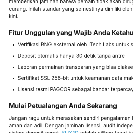
memberikan jaminan bahwa pemain tidak akan dirug
curang. Inilah standar yang semestinya dimiliki ole
kini.
Fitur Unggulan yang Wajib Anda Ketahu
Verifikasi RNG eksternal oleh iTech Labs untuk 
Deposit otomatis hanya 30 detik tanpa antre
Laporan permainan transparan yang bisa diakse
Sertifikat SSL 256-bit untuk keamanan data ma
Lisensi resmi PAGCOR sebagai bandar terperca
Mulai Petualangan Anda Sekarang
Jangan ragu untuk merasakan sendiri pengalaman
aman dan adil. Dengan jaminan lisensi, audit indepe