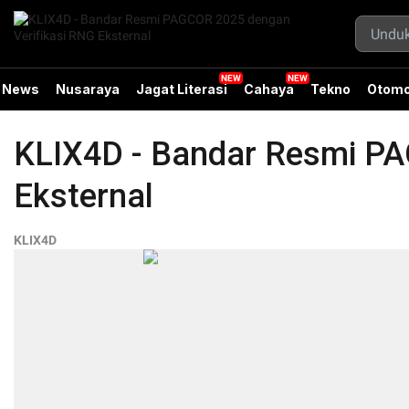
News
Nusaraya
Jagat Literasi
Cahaya
Tekno
Otomo
KLIX4D - Bandar Resmi PA
Eksternal
KLIX4D