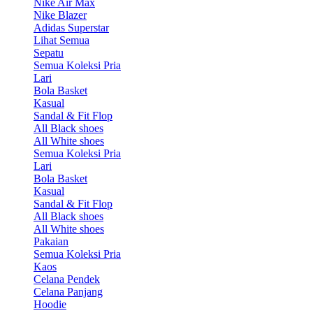
Nike Air Max
Nike Blazer
Adidas Superstar
Lihat Semua
Sepatu
Semua Koleksi Pria
Lari
Bola Basket
Kasual
Sandal & Fit Flop
All Black shoes
All White shoes
Semua Koleksi Pria
Lari
Bola Basket
Kasual
Sandal & Fit Flop
All Black shoes
All White shoes
Pakaian
Semua Koleksi Pria
Kaos
Celana Pendek
Celana Panjang
Hoodie