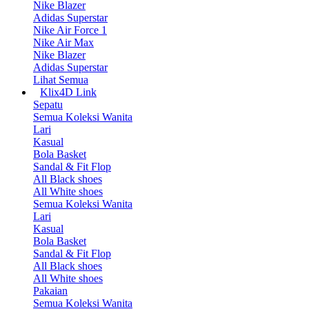
Nike Blazer
Adidas Superstar
Nike Air Force 1
Nike Air Max
Nike Blazer
Adidas Superstar
Lihat Semua
Klix4D Link
Sepatu
Semua Koleksi Wanita
Lari
Kasual
Bola Basket
Sandal & Fit Flop
All Black shoes
All White shoes
Semua Koleksi Wanita
Lari
Kasual
Bola Basket
Sandal & Fit Flop
All Black shoes
All White shoes
Pakaian
Semua Koleksi Wanita