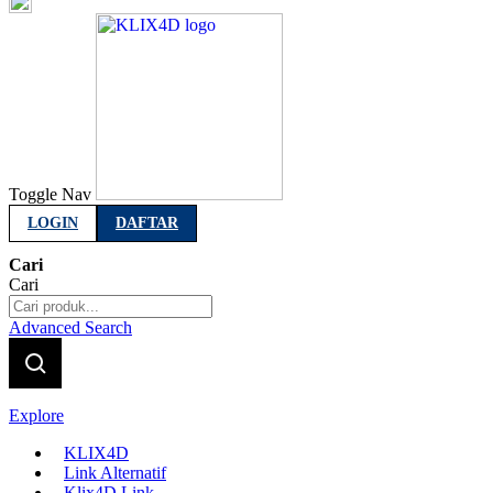
Indonesia
Toggle Nav
LOGIN
DAFTAR
Cari
Cari
Advanced Search
Explore
KLIX4D
Link Alternatif
Klix4D Link