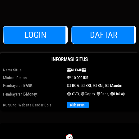
LOGIN
DAFTAR
INFORMASI SITUS
Nama Situs:
🎰KLIX4D🎰
Minimal Deposit:
💸 10.000 IDR
Pembayaran
BANK
:
💶 BCA, 💵 BRI, 💴 BNI, 💷 Mandiri
🟣 OVO, 🟢Gopay, 🔵Dana, 🟠LinkAja
Pembayaran
E-Money
:
Kunjungi Website Bandar Bola:
Klik Disini